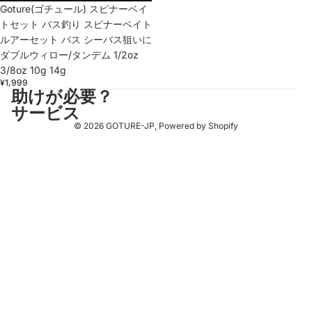
ス
ロ
Goture(ゴチュール) スピナーベイ
ト
ス
トセット バス釣り スピナーベイト
セ
ボ
ラ
デ
ルアーセット バス シーバス狙いに
ー
ィ
ダブルウィロー/タンデム 1/2oz
超
/
3/8oz 10g 14g
人
ハ
¥1,999
気
ン
助けが必要？
ド
サービス
バ
ッ
© 2026
GOTURE-JP
, Powered by Shopify
グ