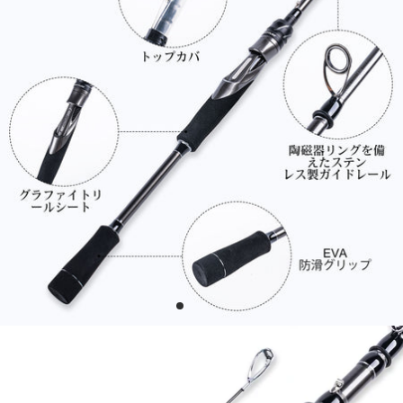
ピ
セ
釣
ー
ッ
り
ス
ト
用
釣
ル
撮
り
ア
影
竿
ー
用
ロ
ダ
ッ
ブ
ド
ル
M
シ
H
ョ
/
ル
M
ダ
L
ー
/
/
M
ワ
/
ン
U
シ
L
ョ
ア
ル
マ
ダ
ゾ
ー
ン
/
ベ
ク