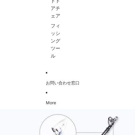
トド
/
軽
パ
機
アチ
ヒ
量
チ
能
ラ
テ
船
大
ェア
メ
ン
ス
容
フィ
/
ト
ロ
量
エ
・
ー
コ
ッシ
ギ
タ
ジ
ン
ング
ン
ー
グ
パ
グ
プ
セ
ク
ツー
ス
設
ッ
ト
ル
ピ
営
ト
釣
ニ
用
1
り
ン
収
0
道
グ
納
0
具
ロ
袋
g
収
お問い合わせ窓口
ッ
付
1
納
ド
き
5
バ
&
2
0
ッ
ベ
個
g
グ
More
イ
セ
2
ア
商品情報にスキップ
ト
ッ
5
ウ
ロ
ト
0
ト
ッ
g
ド
ド
3
ア
4
個
用