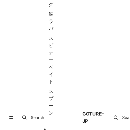
ュ
ュ
ト
グ
ー
ー
メ
ル
ル
タ
鯛
)
)
ル
ラ
X
A
ジ
バ
c
q
グ
e
u
セ
ス
e
i
ッ
d
l
ト
ピ
シ
a
ス
ナ
リ
釣
ロ
ー
ー
り
ー
ズ
竿
ジ
ベ
初
ギ
イ
コ
心
ン
ト
ン
者
グ
パ
用
夜
ス
ク
投
光
ト
げ
ジ
プ
シ
竿
グ
ー
ー
ち
オ
ン
バ
ょ
フ
GOTURE-
Search
Sea
ス
い
シ
JP
ロ
投
ョ
ッ
げ
ア