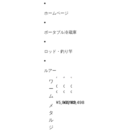
コンテンツにスキップ
ホームページ
ポータブル冷蔵庫
ロッド・釣り竿
ルアー
ワ
G
G
G
ー
o
o
o
ム
t
t
t
u
u
u
¥5,999
¥2,199
¥2,498
メ
r
r
r
e
e
e
タ
(
(
シ
ル
ゴ
ゴ
ョ
ジ
チ
チ
ー