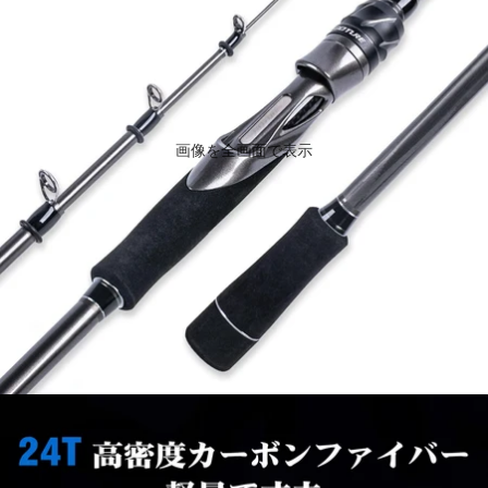
ス
ロ
ト
ス
セ
ボ
ラ
デ
ー
ィ
超
/
人
ハ
気
ン
画像を全画面で表示
ド
バ
ッ
グ