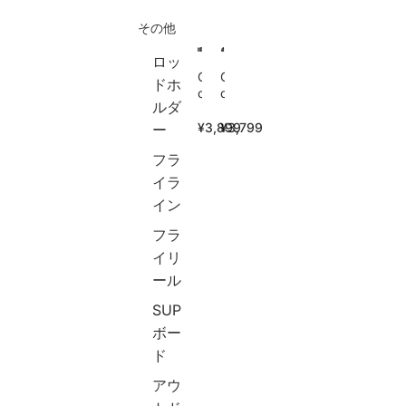
ド
・
投
その他
F
サ
げ
u
ビ
釣
j
キ
り
ロッ
i
万
G
海
G
ドホ
製
能
o
釣
o
ルダ
ガ
振
t
り
t
イ
出
u
船
u
¥3,899
¥3,799
ー
ド
ロ
r
釣
r
カ
ッ
e
り
e
フラ
ー
ド
タ
青
(
イラ
ポ
ー
物
ゴ
イン
ン
プ
真
チ
製
ポ
鯛
ュ
フラ
モ
ー
ヒ
ー
バ
ル
ラ
ル
イリ
イ
組
マ
)
ール
ル
立
サ
釣
ロ
簡
ブ
り
SUP
ッ
単
リ
バ
ボー
ド
コ
マ
ッ
シ
ン
グ
グ
ド
ー
パ
ロ
防
アウ
バ
ク
カ
水
ス
ト
ン
多