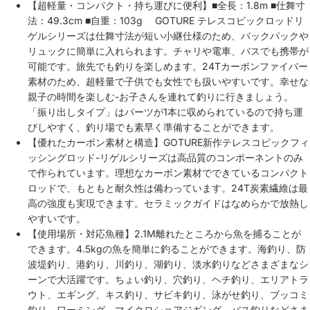
【超軽量・コンパクト・持ち運びに便利】■全長：1.8m ■仕舞寸
法：49.3cm ■自重：103g GOTURE テレスコピックロッドリ
ゲルシリーズは仕舞寸法が短い小継仕様のため、バックパックや
リュックに簡単に入れられます。チャリや電車、バスでも携帯が
可能です。旅先でも釣りを楽しめます。24Tカーボンファイバー
素材のため、超軽量で子供でも女性でも扱いやすいです。幸せな
親子の時間を楽しむ-お子さんを連れて釣りに行きましょう。
「振り出しタイプ」はパーツが1本に収められているので持ち運
びしやすく、釣り場でも素早く準備することができます。
【優れたカーボン素材と構造】GOTURE新作テレスコピックフィ
ッシングロッド-リゲルシリーズは高品質のコンポーネントのみ
で作られています。理想なカーボン素材でできているコンパクト
ロッドで、もともと耐久性は備わっています。24T炭素繊維は最
高の強度も実現できます。セラミックガイドはなめらかで放熱し
やすいです。
【使用場所・対応魚種】2.1M離れたところから魚を捕ることが
できます。4.5kgの魚を簡単に釣ることができます。海釣り、防
波堤釣り、港釣り、川釣り、湖釣り、淡水釣りなどさまざまなシ
ーンで大活躍です。ちょい釣り、穴釣り、ヘチ釣り、エリアトラ
ウト、エギング、キス釣り、サビキ釣り、泳がせ釣り、ブッコミ
釣り、ワーミング、マイクロショアジギング、バス釣りなどさま