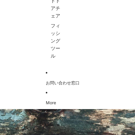
トド
/
軽
パ
機
アチ
ヒ
量
チ
能
ラ
テ
船
大
ェア
メ
ン
ス
容
フィ
/
ト
ロ
量
エ
・
ー
コ
ッシ
ギ
タ
ジ
ン
ング
ン
ー
グ
パ
グ
プ
セ
ク
ツー
ス
設
ッ
ト
ル
ピ
営
ト
釣
ニ
用
1
り
ン
収
0
道
グ
納
0
具
ロ
袋
g
収
お問い合わせ窓口
ッ
付
1
納
ド
き
5
バ
&
2
0
ッ
ベ
個
g
グ
More
イ
セ
2
ア
商品情報にスキップ
ト
ッ
5
ウ
ロ
ト
0
ト
ッ
g
ド
ド
3
ア
4
個
用