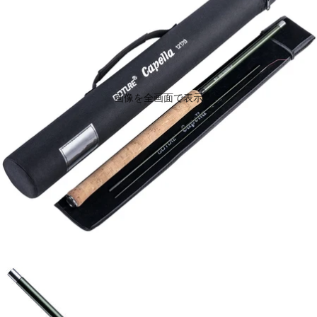
ス
ロ
ト
ス
セ
ボ
ラ
デ
ー
ィ
超
/
人
ハ
気
ン
画像を全画面で表示
ド
バ
ッ
グ