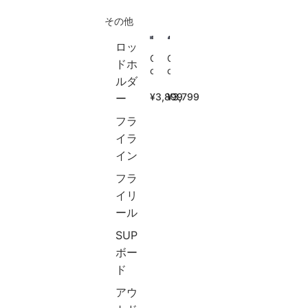
ド
・
投
その他
F
サ
げ
u
ビ
釣
j
キ
り
ロッ
i
万
G
海
G
ドホ
製
能
o
釣
o
ルダ
ガ
振
t
り
t
イ
出
u
船
u
¥3,899
¥3,799
ー
ド
ロ
r
釣
r
カ
ッ
e
り
e
フラ
ー
ド
タ
青
(
イラ
ポ
ー
物
ゴ
イン
ン
プ
真
チ
製
ポ
鯛
ュ
フラ
モ
ー
ヒ
ー
バ
ル
ラ
ル
イリ
イ
組
マ
)
ール
ル
立
サ
釣
ロ
簡
ブ
り
SUP
ッ
単
リ
バ
ボー
ド
コ
マ
ッ
シ
ン
グ
グ
ド
ー
パ
ロ
防
アウ
バ
ク
カ
水
ス
ト
ン
多