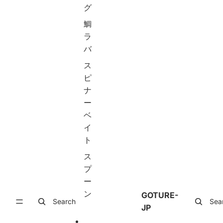
ュ
ュ
ト
グ
ー
ー
メ
ル
ル
タ
鯛
)
)
ル
ラ
X
A
ジ
バ
c
q
グ
e
u
セ
ス
e
i
ッ
d
l
ト
ピ
シ
a
ス
ナ
リ
釣
ロ
ー
ー
り
ー
ズ
竿
ジ
ベ
初
ギ
イ
コ
心
ン
ト
ン
者
グ
パ
用
夜
ス
ク
投
光
ト
げ
ジ
プ
シ
竿
グ
ー
ー
ち
オ
ン
バ
ょ
フ
GOTURE-
Search
Sea
ス
い
シ
JP
ロ
投
ョ
ッ
げ
ア