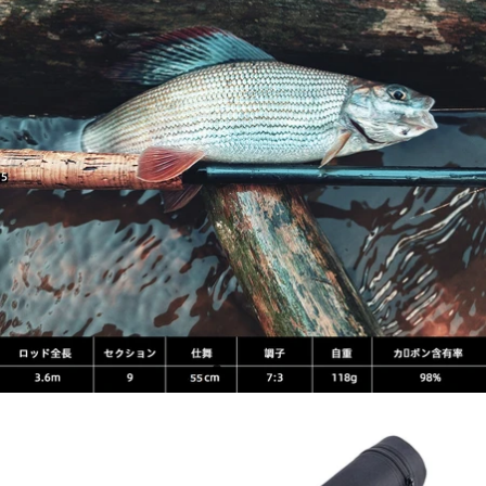
ピ
セ
釣
ー
ッ
り
ス
ト
用
釣
ル
撮
り
ア
影
竿
ー
用
ロ
ダ
ッ
ブ
ド
ル
M
シ
H
ョ
/
ル
M
ダ
L
ー
/
/
M
ワ
/
ン
U
シ
L
ョ
ア
ル
マ
ダ
ゾ
ー
ン
/
ベ
ク