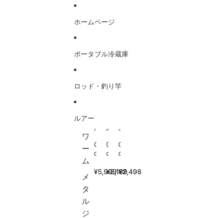
コンテンツにスキップ
ホームページ
ポータブル冷蔵庫
ロッド・釣り竿
ルアー
ワ
G
G
G
ー
o
o
o
ム
t
t
t
u
u
u
¥5,999
¥2,199
¥2,498
メ
r
r
r
e
e
e
タ
(
(
シ
ル
ゴ
ゴ
ョ
ジ
チ
チ
ー