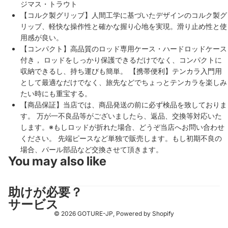
ジマス・トラウト
【コルク製グリッブ】人間工学に基づいたデザインのコルク製グ
リッブ、軽快な操作性と確かな握り心地を実現。滑り止め性と使
用感が良い。
【コンパクト】高品質のロッド専用ケース・ハードロッドケース
付き， ロッドをしっかり保護できるだけでなく、コンパクトに
収納できるし、持ち運びも簡単。 【携帯便利】テンカラ入門用
として最適なだけでなく、旅先などでちょっとテンカラを楽しみ
たい時にも重宝する。
【商品保証】当店では、商品発送の前に必ず検品を致しておりま
す。 万が一不良品等がございましたら、返品、交換等対応いた
します。※もしロッドが折れた場合、どうぞ当店へお問い合わせ
ください。 先端ピースなど単独で販売します。もし初期不良の
場合、パール部品など交換させて頂きます。
You may also like
助けが必要？
サービス
© 2026
GOTURE-JP
, Powered by Shopify