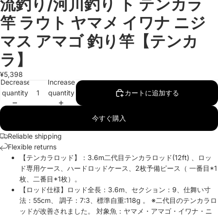
流釣り/河川釣り ト テンカラ
竿 ラウト ヤマメ イワナ ニジ
マス アマゴ 釣り竿【テンカ
ラ】
¥5,398
Decrease
Increase
quantity
quantity
カートに追加する
今すぐ購入
Reliable shipping
Flexible returns
【テンカラロッド】：3.6m二代目テンカラロッド(12ft) 、ロッ
ド専用ケース、ハードロッドケース、2枚予備ピース（ 一番目*1
枚、二番目*1枚）。
【ロッド仕様】ロッド全長：3.6m、セクション：9、仕舞い寸
法：55cm、 調子：7:3、標準自重:118g 。 ※二代目のテンカラロ
ッドが改善されました。 対象魚：ヤマメ・アマゴ・イワナ・ニ