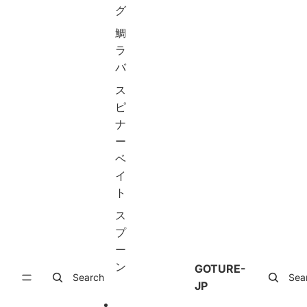
ュ
ュ
ト
グ
ー
ー
メ
ル
ル
タ
鯛
)
)
ル
ラ
X
A
ジ
バ
c
q
グ
e
u
セ
ス
e
i
ッ
d
l
ト
ピ
シ
a
ス
ナ
リ
釣
ロ
ー
ー
り
ー
ズ
竿
ジ
ベ
初
ギ
イ
コ
心
ン
ト
ン
者
グ
パ
用
夜
ス
ク
投
光
ト
げ
ジ
プ
シ
竿
グ
ー
ー
ち
オ
ン
バ
ょ
フ
GOTURE-
Search
Sea
ス
い
シ
JP
ロ
投
ョ
ッ
げ
ア