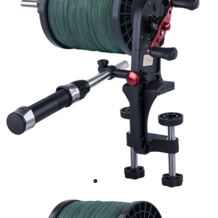
ピ
セ
釣
ー
ッ
り
ス
ト
用
釣
ル
撮
り
ア
影
竿
ー
用
ロ
ダ
ッ
ブ
ド
ル
M
シ
H
ョ
/
ル
M
ダ
L
ー
/
/
M
ワ
/
ン
U
シ
L
ョ
ア
ル
マ
ダ
ゾ
ー
ン
/
ベ
ク