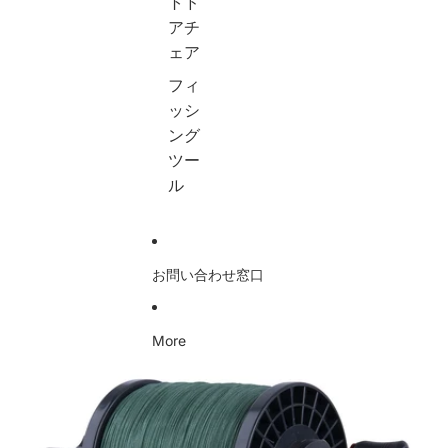
トド
/
軽
パ
機
アチ
ヒ
量
チ
能
ラ
テ
船
大
ェア
メ
ン
ス
容
フィ
/
ト
ロ
量
エ
・
ー
コ
ッシ
ギ
タ
ジ
ン
ング
ン
ー
グ
パ
グ
プ
セ
ク
ツー
ス
設
ッ
ト
ル
ピ
営
ト
釣
ニ
用
1
り
ン
収
0
道
グ
納
0
具
ロ
袋
g
収
お問い合わせ窓口
ッ
付
1
納
ド
き
5
バ
&
2
0
ッ
ベ
個
g
グ
More
イ
セ
2
ア
商品情報にスキップ
ト
ッ
5
ウ
ロ
ト
0
ト
ッ
g
ド
ド
3
ア
4
個
用