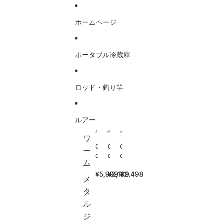
コンテンツにスキップ
ホームページ
ポータブル冷蔵庫
ロッド・釣り竿
ルアー
ワ
G
G
G
ー
o
o
o
ム
t
t
t
u
u
u
¥5,999
¥2,199
¥2,498
メ
r
r
r
e
e
e
タ
(
(
シ
ル
ゴ
ゴ
ョ
ジ
チ
チ
ー