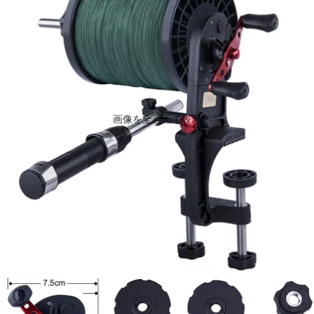
ス
ロ
ト
ス
セ
ボ
ラ
デ
ー
ィ
超
/
人
ハ
気
ン
ド
バ
画像を全画面で表示
ッ
グ