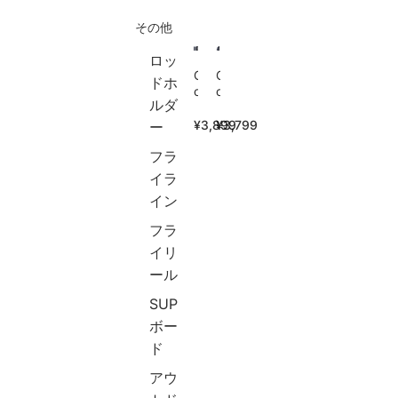
ド
・
投
その他
F
サ
げ
u
ビ
釣
j
キ
り
ロッ
i
万
G
海
G
ドホ
製
能
o
釣
o
ルダ
ガ
振
t
り
t
イ
出
u
船
u
¥3,899
¥3,799
ー
ド
ロ
r
釣
r
カ
ッ
e
り
e
フラ
ー
ド
タ
青
(
イラ
ポ
ー
物
ゴ
イン
ン
プ
真
チ
製
ポ
鯛
ュ
フラ
モ
ー
ヒ
ー
バ
ル
ラ
ル
イリ
イ
組
マ
)
ール
ル
立
サ
釣
ロ
簡
ブ
り
SUP
ッ
単
リ
バ
ボー
ド
コ
マ
ッ
シ
ン
グ
グ
ド
ー
パ
ロ
防
アウ
バ
ク
カ
水
ス
ト
ン
多