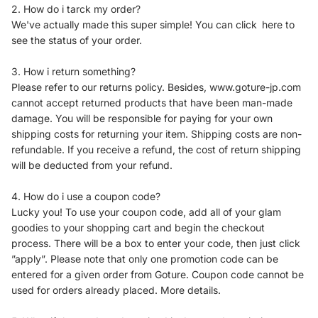
m
個
用
2. How do i tarck my order?
),
セ
釣
We've actually made this super simple! You can click here to
9
ッ
り
see the status of your order.
.
ト
用
8
ル
撮
ft
ア
影
3. How i return something?
(
ー
用
Please refer to our returns policy. Besides, www.goture-jp.com
3
ダ
cannot accept returned products that have been man-made
.
ブ
6
ル
damage. You will be responsible for paying for your own
m
シ
shipping costs for returning your item. Shipping costs are non-
)
ョ
refundable. If you receive a refund, the cost of return shipping
ル
will be deducted from your refund.
ダ
ー
/
4. How do i use a coupon code?
ワ
Lucky you! To use your coupon code, add all of your glam
ン
goodies to your shopping cart and begin the checkout
シ
process. There will be a box to enter your code, then just click
ョ
ル
”apply”. Please note that only one promotion code can be
ダ
entered for a given order from Goture. Coupon code cannot be
ー
used for orders already placed. More details.
/
ク