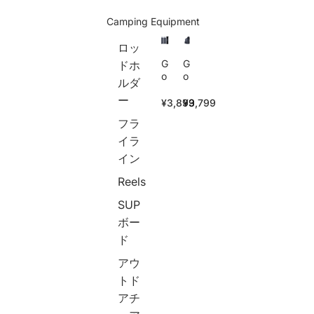
R
e
ア
o
s
投
Camping Equipment
d
c
げ
/
o
釣
ロッ
C
p
り
a
ic
G
海
G
ドホ
s
,
o
釣
o
ルダ
ti
P
t
り
t
ー
n
o
u
船
u
¥3,899
¥3,799
g
rt
r
釣
r
フラ
R
a
e
り
e
o
b
タ
青
(
イラ
d
le
ー
物
ゴ
イン
,
プ
真
チ
4
ポ
鯛
ュ
Reels
.
ー
ヒ
ー
9
ル
ラ
ル
SUP
ft
組
マ
)
ボー
(1
立
サ
釣
ド
.
簡
ブ
り
8
単
リ
バ
アウ
m
コ
マ
ッ
),
ン
グ
グ
トド
6
パ
ロ
防
アチ
.
ク
カ
水