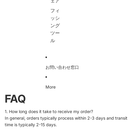
ェア
6
ト
ン
多
ft
軽
パ
機
フィ
(
量
チ
能
2
テ
船
大
ッシ
.1
ン
ス
容
ング
m
ト
ロ
量
ツー
),
・
ー
コ
6
タ
ジ
ン
ル
.
ー
グ
パ
4
プ
セ
ク
ft
設
ッ
ト
(
営
ト
釣
2
用
1
り
お問い合わせ窓口
.
収
0
道
4
納
0
具
m
袋
g
収
More
),
付
1
納
9
き
5
バ
FAQ
.
2
0
ッ
8
個
g
グ
ft
セ
2
ア
1. How long does it take to receive my order?
(
ッ
5
ウ
In general, orders typically process within 2-3 days and transit
3
ト
0
ト
.
g
ド
time is typically 2-15 days.
0
3
ア