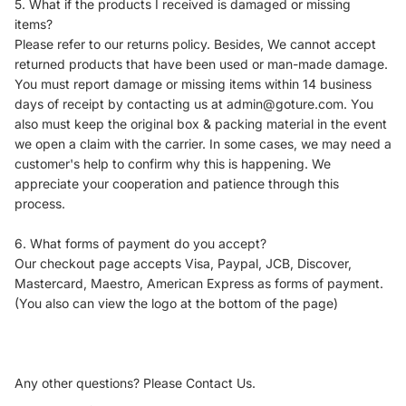
5. What if the products I received is damaged or missing
ロ
ス
items?
ボ
Please refer to our returns policy. Besides, We cannot accept
デ
returned products that have been used or man-made damage.
ィ
You must report damage or missing items within 14 business
/
ハ
days of receipt by contacting us at admin@goture.com. You
ン
also must keep the original box & packing material in the event
ド
we open a claim with the carrier. In some cases, we may need a
バ
customer's help to confirm why this is happening. We
ッ
appreciate your cooperation and patience through this
グ
process.
6. What forms of payment do you accept?
Our checkout page accepts Visa, Paypal, JCB, Discover,
Mastercard, Maestro, American Express as forms of payment.
(You also can view the logo at the bottom of the page)
Any other questions? Please Contact Us.