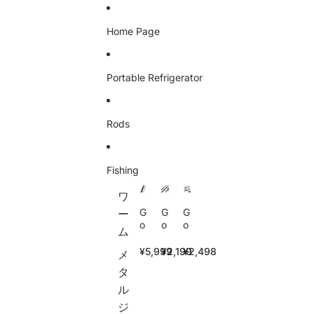
Skip to content
Home Page
Portable Refrigerator
Rods
Fishing
ワ
G
G
G
ー
o
o
o
ム
t
t
t
u
u
u
¥5,999
¥2,199
¥2,498
メ
r
r
r
タ
e
e
e
X
Fi
シ
ル
c
s
ョ
ジ
e
hi
ー