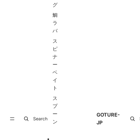
グ
e
n
ト
d
g
メ
鯛
C
R
タ
o
o
ル
ラ
m
d
ジ
バ
p
f
グ
a
o
セ
ス
c
r
ッ
ピ
t
B
ト
E
e
ス
ナ
g
g
ロ
ー
g
in
ー
ベ
in
n
ジ
g
e
ギ
イ
R
r
ン
ト
o
s,
グ
d
C
夜
ス
/
a
光
プ
S
r
ジ
p
b
グ
ー
GOTURE-
in
o
オ
Search
ン
JP
ni
n
フ
n
T
シ
g
el
ョ